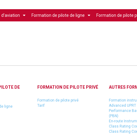
 d’aviation
Formation de pilote de ligne
Formation de pilote p
PILOTE DE
FORMATION DE PILOTE PRIVÉ
AUTRES FOR
Formation de pilote privé
Formation instru
Tarif
Advanced UPRT
de ligne
Performance Ba
(PBN)
En-route Instrum
Class Rating Co
Class Rating Co