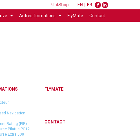
PilotShop
EN
|
FR
rivé
Autres formations
FlyMate
Contact
MATIONS
FLYMATE
cteur
sed Navigation
CONTACT
ent Rating (EIR)
urse Pilatus PC12
urse Extra 500