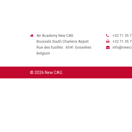
Air Academy New CAG
+32 71 35 7
Brussels South Charleroi Airport
+32 71 35 7
Rue des fusillés . 6041 Gosselies
info@newc
Belgium
© 2026 New CAG