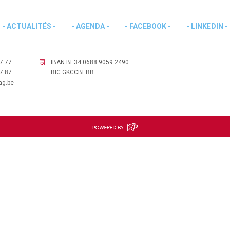
- ACTUALITÉS -
- AGENDA -
- FACEBOOK -
- LINKEDIN -
7 77
IBAN BE34 0688 9059 2490
7 87
BIC GKCCBEBB
ag.be